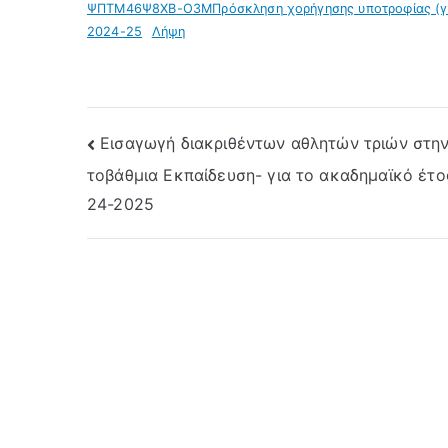
ΨΠΤΜ46Ψ8ΧΒ-Ο3ΜΠρόσκληση χορήγησης υποτροφίας (για
2024-25
Λήψη
Πλοήγηση
Εισαγωγή διακριθέντων αθλητών τριών στην
τοβάθμια Εκπαίδευση- για το ακαδημαϊκό έτο
άρθρων
24-2025