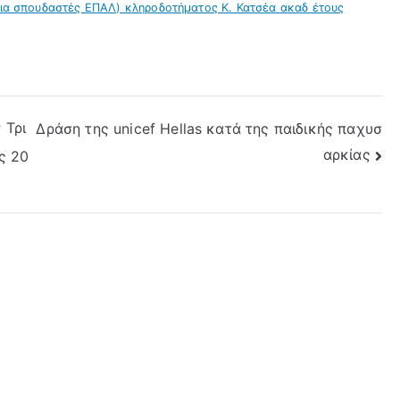
 σπουδαστές ΕΠΑΛ) κληροδοτήματος Κ. Κατσέα ακαδ έτους
 Τρι
Δράση της unicef Hellas κατά της παιδικής παχυσ
αρκίας
ς 20