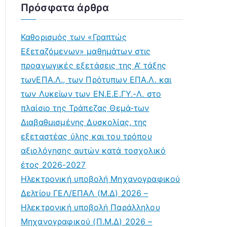
Πρόσφατα άρθρα
Καθορισμός των «Γραπτώς
Εξεταζόμενων» μαθημάτων στις
προαγωγικές εξετάσεις της Α’ τάξης
τωνΕΠΑ.Λ., των Πρότυπων ΕΠΑ.Λ. και
των Λυκείων των ΕΝ.Ε.Ε.ΓΥ.-Λ. στο
πλαίσιο της Τράπεζας Θεμά-των
Διαβαθμισμένης Δυσκολίας, της
εξεταστέας ύλης και του τρόπου
αξιολόγησης αυτών κατά τοσχολικό
έτος 2026-2027
Ηλεκτρονική υποβολή Μηχανογραφικού
Δελτίου ΓΕΛ/ΕΠΑΛ (Μ.Δ) 2026 –
Ηλεκτρονική υποβολή Παράλληλου
Μηχανογραφικού (Π.Μ.Δ) 2026 –