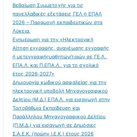
Βεβαίωση Συμμετοχής για τις
πανελλαδικές εξετάσεις ΓΕΛ ή ΕΠΑΛ
2026 – Παραμονή εκπαιδευτικών στα
Λύκεια.
Ενημέρωση για την «Ηλεκτρονική
Αίτηση εγγραφής, ανανέωσης εγγραφής
ή μετεγγραφήςμαθητών/τριών σε ΓΕ.Λ.,
ΕΠΑ.Λ. και Π.ΕΠΑ.Λ., για το σχολικό
έτος 2026-2027»
Δημιουργία κωδικού ασφαλείας για την
ηλεκτρονική υποβολή Μηχανογραφικού
Δελτίου (Μ.Δ.) ΕΠΑ.Λ. για εισαγωγή στην
Τριτοβάθμια Εκπαίδευση και
Παράλληλου Μηχανογραφικού Δελτίου
(Π.Μ.Δ.) για εισαγωγή σε Δημόσιες
Σ.Α.Ε.Κ. (πρώην Ι.Ε.Κ.) έτους 2026