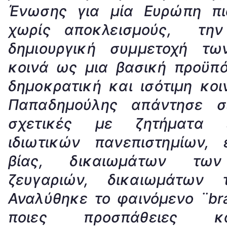
Ένωσης για μία Ευρώπη πι
χωρίς αποκλεισμούς, την
δημιουργική συμμετοχή τ
κοινά ως μια βασική προϋπό
δημοκρατική και ισότιμη κοι
Παπαδημούλης απάντησε σ
σχετικές με ζητήματα ε
ιδιωτικών πανεπιστημίων, 
βίας, δικαιωμάτων τω
ζευγαριών, δικαιωμάτων τ
Αναλύθηκε το φαινόμενο ¨
br
ποιες προσπάθειες κατ