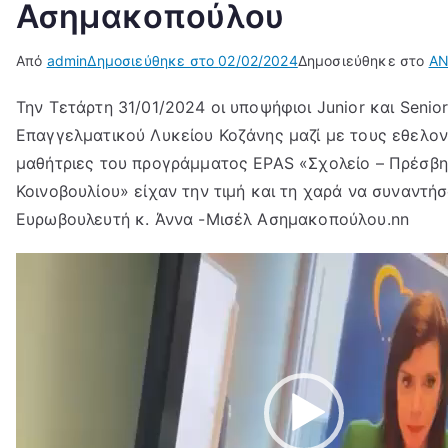
Ασημακοπούλου
Από
admin
Δημοσιεύθηκε στο
02/02/2024
Δημοσιεύθηκε στο
ΑΝ
Την Τετάρτη 31/01/2024 οι υποψήφιοι Junior και Seni
Επαγγελματικού Λυκείου Κοζάνης μαζί με τους εθελον
μαθήτριες του προγράμματος EPAS «Σχολείο – Πρέσβ
Κοινοβουλίου» είχαν την τιμή και τη χαρά να συναντή
Ευρωβουλευτή κ. Άννα -Μισέλ Ασημακοπούλου.nn
Πρόγραμμα
Αναπαραγωγής
Βίντεο