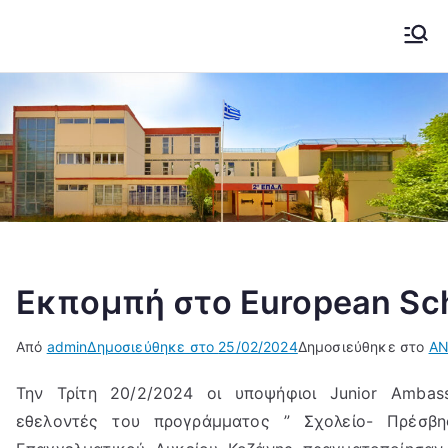
Μετάβαση
στο
2ο ΕΠΑΛ ΚΟΖΑΝΗΣ
Το σχολείο μας....
περιεχόμενο
Εκπομπή στο European Sch
Από
admin
Δημοσιεύθηκε στο
25/02/2024
Δημοσιεύθηκε στο
ΑΝ
Την Τρίτη 20/2/2024 οι υποψήφιοι Junior Ambas
εθελοντές του προγράμματος ” Σχολείο- Πρέσ