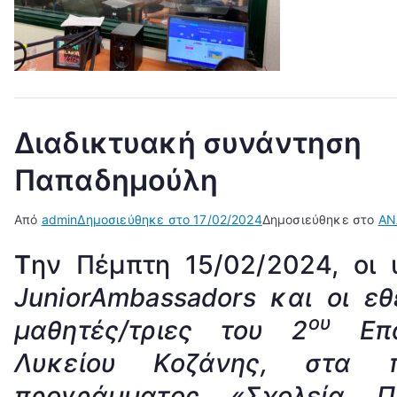
Διαδικτυακή συνάντηση
Παπαδημούλη
Από
admin
Δημοσιεύθηκε στο
17/02/2024
Δημοσιεύθηκε στο
ΑΝ
Τ
ην Πέμπτη 15/02/2024, οι 
Junior
Ambassadors
και οι εθ
ου
μαθητές/τριες του 2
Επα
Λυκείου Κοζάνης, στα π
προγράμματος «Σχολεία Π