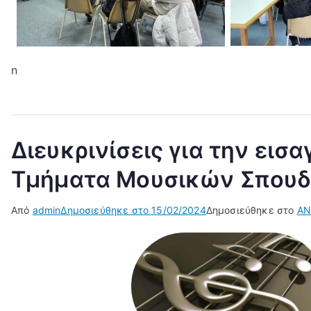
n
Διευκρινίσεις για την εισ
Τμήματα Μουσικών Σπου
Από
admin
Δημοσιεύθηκε στο
15/02/2024
Δημοσιεύθηκε στο
ΑΝ