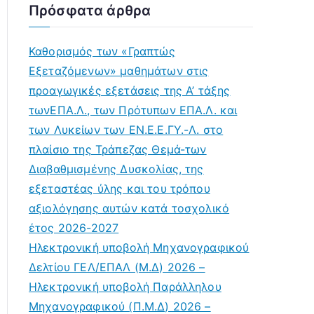
Πρόσφατα άρθρα
Καθορισμός των «Γραπτώς
Εξεταζόμενων» μαθημάτων στις
προαγωγικές εξετάσεις της Α’ τάξης
τωνΕΠΑ.Λ., των Πρότυπων ΕΠΑ.Λ. και
των Λυκείων των ΕΝ.Ε.Ε.ΓΥ.-Λ. στο
πλαίσιο της Τράπεζας Θεμά-των
Διαβαθμισμένης Δυσκολίας, της
εξεταστέας ύλης και του τρόπου
αξιολόγησης αυτών κατά τοσχολικό
έτος 2026-2027
Ηλεκτρονική υποβολή Μηχανογραφικού
Δελτίου ΓΕΛ/ΕΠΑΛ (Μ.Δ) 2026 –
Ηλεκτρονική υποβολή Παράλληλου
Μηχανογραφικού (Π.Μ.Δ) 2026 –