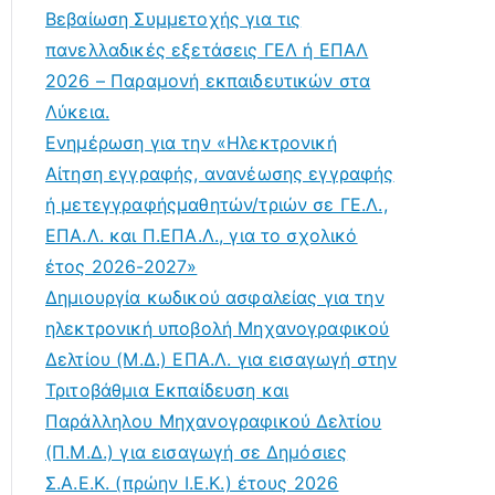
Βεβαίωση Συμμετοχής για τις
πανελλαδικές εξετάσεις ΓΕΛ ή ΕΠΑΛ
2026 – Παραμονή εκπαιδευτικών στα
Λύκεια.
Ενημέρωση για την «Ηλεκτρονική
Αίτηση εγγραφής, ανανέωσης εγγραφής
ή μετεγγραφήςμαθητών/τριών σε ΓΕ.Λ.,
ΕΠΑ.Λ. και Π.ΕΠΑ.Λ., για το σχολικό
έτος 2026-2027»
Δημιουργία κωδικού ασφαλείας για την
ηλεκτρονική υποβολή Μηχανογραφικού
Δελτίου (Μ.Δ.) ΕΠΑ.Λ. για εισαγωγή στην
Τριτοβάθμια Εκπαίδευση και
Παράλληλου Μηχανογραφικού Δελτίου
(Π.Μ.Δ.) για εισαγωγή σε Δημόσιες
Σ.Α.Ε.Κ. (πρώην Ι.Ε.Κ.) έτους 2026