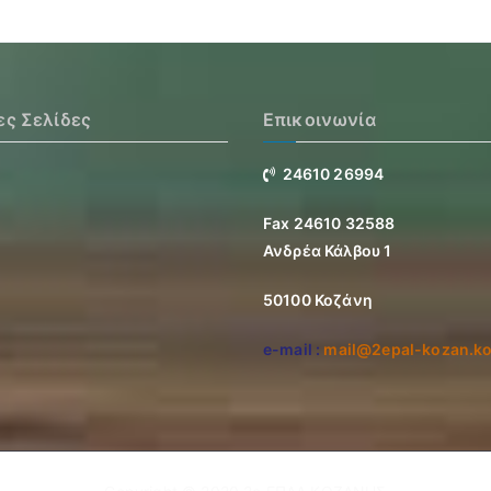
ες Σελίδες
Επικοινωνία
24610 26994
Fax 24610 32588
Ανδρέα Κάλβου 1
50100 Κοζάνη
e-mail :
mail@2epal-kozan.ko