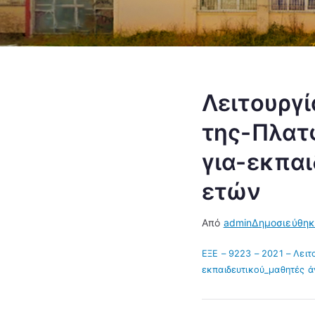
Λειτουργί
της-Πλατ
για-εκπα
ετών
Από
admin
Δημοσιεύθη
ΕΞΕ – 9223 – 2021 – Λει
εκπαιδευτικού_μαθητές ά