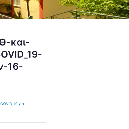
Θ-και-
OVID_19-
ν-16-
 COVID_19 για