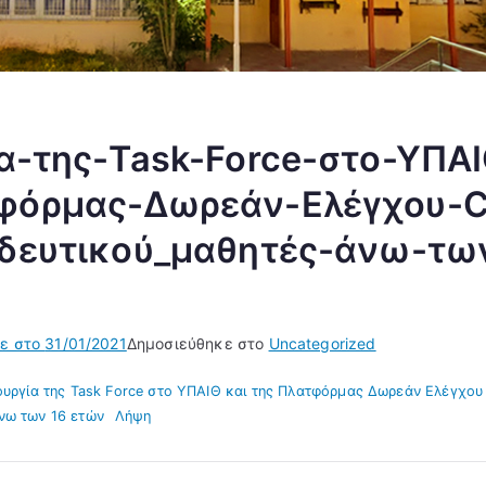
α-της-Task-Force-στο-ΥΠΑΙ
φόρμας-Δωρεάν-Ελέγχου-C
ιδευτικού_μαθητές-άνω-τω
κε στο
31/01/2021
Δημοσιεύθηκε στο
Uncategorized
τουργία της Task Force στο ΥΠΑΙΘ και της Πλατφόρμας Δωρεάν Ελέγχου
νω των 16 ετών
Λήψη