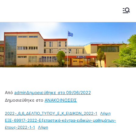
Μετάβαση
στο
2ο ΕΠΑΛ ΚΟΖΑΝΗΣ
Το σχολείο μας....
περιεχόμενο
Από
admin
Δημοσιεύθηκε στο
09/06/2022
Δημοσιεύθηκε στο
ΑΝΑΚΟΙΝΩΣΕΙΣ
2022-_6_6_ΔΕΛΤΙΟ_ΤΥΠΟΥ_Ε_Κ_ΕΙΔΙΚΩΝ_2022-1
Λήψη
ΕΞΕ-69917-2022-Εξεταστικά-κέντρα-ειδικών-μαθημάτων-
έτους-2022-1-1
Λήψη