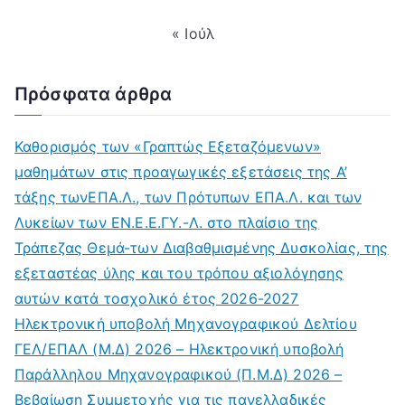
« Ιούλ
Πρόσφατα άρθρα
Καθορισμός των «Γραπτώς Εξεταζόμενων»
μαθημάτων στις προαγωγικές εξετάσεις της Α’
τάξης τωνΕΠΑ.Λ., των Πρότυπων ΕΠΑ.Λ. και των
Λυκείων των ΕΝ.Ε.Ε.ΓΥ.-Λ. στο πλαίσιο της
Τράπεζας Θεμά-των Διαβαθμισμένης Δυσκολίας, της
εξεταστέας ύλης και του τρόπου αξιολόγησης
αυτών κατά τοσχολικό έτος 2026-2027
Ηλεκτρονική υποβολή Μηχανογραφικού Δελτίου
ΓΕΛ/ΕΠΑΛ (Μ.Δ) 2026 – Ηλεκτρονική υποβολή
Παράλληλου Μηχανογραφικού (Π.Μ.Δ) 2026 –
Βεβαίωση Συμμετοχής για τις πανελλαδικές