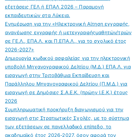
εξετάσεις ΓΕΛ ή ΕΠΑΛ 2026 – Παραμονή
εκπαιδευτικών στα Λύκεια.
Ενημέρωση για την «Ηλεκτρονική Αίτηση εγγραφής,
ανανέωσης εγγραφής ή μετεγγραφήςμαθητών/τριών
σε ΓΕ.Λ., ΕΠΑ.Λ. και Π.ΕΠΑ.Λ., για το σχολικό έτος
2026-2027»
Δημιουργία κωδικού ασφαλείας για την ηλεκτρονική
υποβολή Μηχανογραφικού Δελτίου (Μ.Δ.) ΕΠΑ.Λ. για
εισαγωγή στην Τριτοβάθμια Εκπαίδευση και
Παράλληλου Μηχανογραφικού Δελτίου (Π.Μ.Δ.) για
εισαγωγή σε Δημόσιες Σ.Α.Ε.Κ. (πρώην Ι.Ε.Κ.) έτους
2026
Συμπληρωματική προκήρυξη διαγωνισμού για την
εισαγωγή στις Στρατιωτικές Σχολές, με το σύστημα
των εξετάσεων σε πανελλαδικό επίπεδο, το
ακαδημαϊκό έτος 2026-2027, όσον αφορά τον