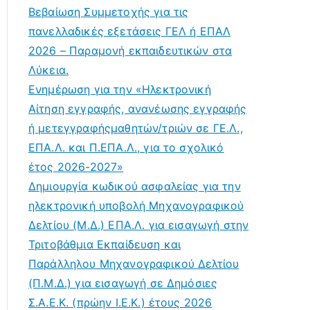
Βεβαίωση Συμμετοχής για τις
πανελλαδικές εξετάσεις ΓΕΛ ή ΕΠΑΛ
2026 – Παραμονή εκπαιδευτικών στα
Λύκεια.
Ενημέρωση για την «Ηλεκτρονική
Αίτηση εγγραφής, ανανέωσης εγγραφής
ή μετεγγραφήςμαθητών/τριών σε ΓΕ.Λ.,
ΕΠΑ.Λ. και Π.ΕΠΑ.Λ., για το σχολικό
έτος 2026-2027»
Δημιουργία κωδικού ασφαλείας για την
ηλεκτρονική υποβολή Μηχανογραφικού
Δελτίου (Μ.Δ.) ΕΠΑ.Λ. για εισαγωγή στην
Τριτοβάθμια Εκπαίδευση και
Παράλληλου Μηχανογραφικού Δελτίου
(Π.Μ.Δ.) για εισαγωγή σε Δημόσιες
Σ.Α.Ε.Κ. (πρώην Ι.Ε.Κ.) έτους 2026