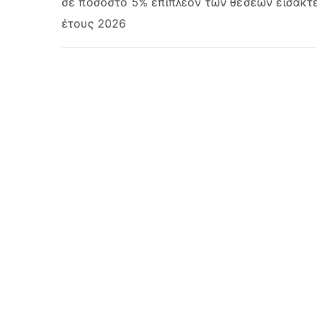
σε ποσοστό 5% επιπλέον των θέσεων εισακτ
έτους 2026