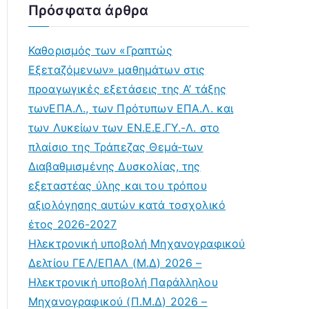
Πρόσφατα άρθρα
Καθορισμός των «Γραπτώς
Εξεταζόμενων» μαθημάτων στις
προαγωγικές εξετάσεις της Α’ τάξης
τωνΕΠΑ.Λ., των Πρότυπων ΕΠΑ.Λ. και
των Λυκείων των ΕΝ.Ε.Ε.ΓΥ.-Λ. στο
πλαίσιο της Τράπεζας Θεμά-των
Διαβαθμισμένης Δυσκολίας, της
εξεταστέας ύλης και του τρόπου
αξιολόγησης αυτών κατά τοσχολικό
έτος 2026-2027
Ηλεκτρονική υποβολή Μηχανογραφικού
Δελτίου ΓΕΛ/ΕΠΑΛ (Μ.Δ) 2026 –
Ηλεκτρονική υποβολή Παράλληλου
Μηχανογραφικού (Π.Μ.Δ) 2026 –