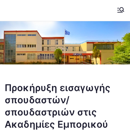
Μετάβαση
στο
2ο ΕΠΑΛ ΚΟΖΑΝΗΣ
Το σχολείο μας....
περιεχόμενο
Προκήρυξη εισαγωγής
σπουδαστών/
σπουδαστριών στις
Ακαδημίες Εμπορικού