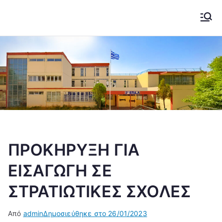
Μετάβαση
στο
2ο ΕΠΑΛ ΚΟΖΑΝΗΣ
Το σχολείο μας....
περιεχόμενο
ΠΡΟΚΗΡΥΞΗ ΓΙΑ
ΕΙΣΑΓΩΓΗ ΣΕ
ΣΤΡΑΤΙΩΤΙΚΕΣ ΣΧΟΛΕΣ
Από
admin
Δημοσιεύθηκε στο
26/01/2023