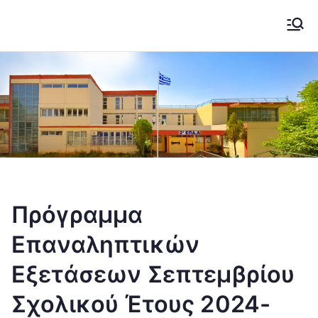
Μετάβαση
στο
2ο ΕΠΑΛ ΚΟΖΑΝΗΣ
Το σχολείο μας....
περιεχόμενο
Πρόγραμμα
Επαναληπτικών
Εξετάσεων Σεπτεμβρίου
Σχολικού Έτους 2024-